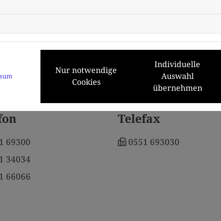
Kontakt
 an die Göttinger Funk-Taxi-Zentrale? Wir nehmen uns a
Individuelle
Nur notwendige
Auswahl
ssum
Cookies
übernehmen
entrale GbR
fon
Telefax
1 69300
0551 693030
1 34034
1 66066