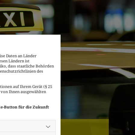
ise Daten an Länder
esen Ländern ist
iko, dass staatliche Behörden
enschutzrichtlinien des
ionen auf Ihrem Gerät (§ 25
e von Ihnen ausgewählten
ie-Button für die Zukunft