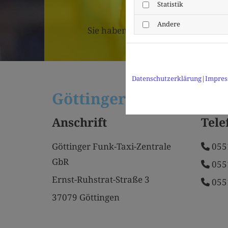
Statistik
Andere
Sie haben Fragen oder Anregungen
Datenschutzerklärung
|
Impre
Göttinger Funk-Taxi-Z
Anschrift
Tele
Göttinger Funk-Taxi-Zentrale
055
GbR
055
Ernst-Ruhstrat-Straße 3
055
37079 Göttingen